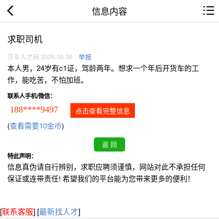
信息内容
求职司机
莎车人才网 2026.08.06
举报
本人男，24岁有c1证，驾龄两年。想求一个年后开货车的工
作，能吃苦，不怕加班。
联系人手机/微信：
188****9497
点击查看完整信息
(
查看需要10金币
)
特此声明：
信息真伪请自行辨别，求职应聘须谨慎，网站对此不承担任何
保证或连带责任! 希望我们的平台能为您带来更多的便利！
[
联系客服
]
[
最新找人才
]