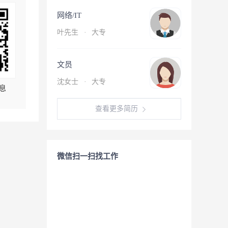
网络/IT
叶先生
·
大专
文员
沈女士
·
大专
息
查看更多简历
微信扫一扫找工作