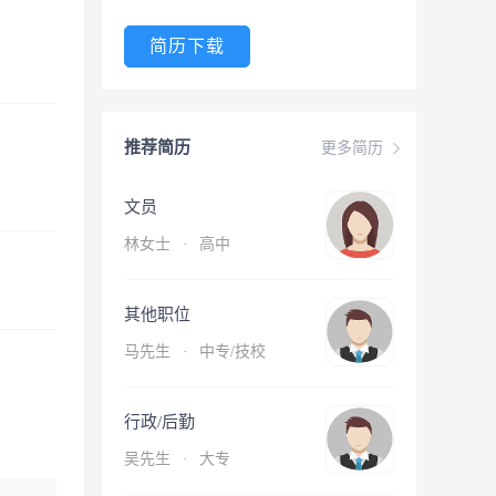
简历下载
推荐简历
更多简历
文员
林女士
·
高中
其他职位
马先生
·
中专/技校
行政/后勤
吴先生
·
大专