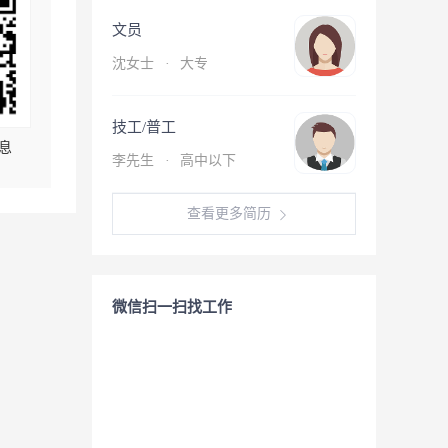
文员
沈女士
·
大专
技工/普工
息
李先生
·
高中以下
查看更多简历
微信扫一扫找工作