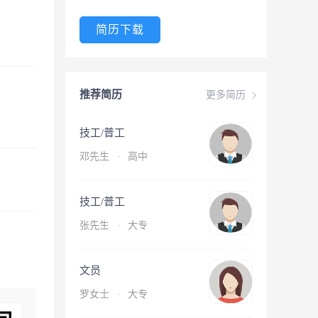
简历下载
推荐简历
更多简历
技工/普工
邓先生
·
高中
技工/普工
张先生
·
大专
文员
罗女士
·
大专