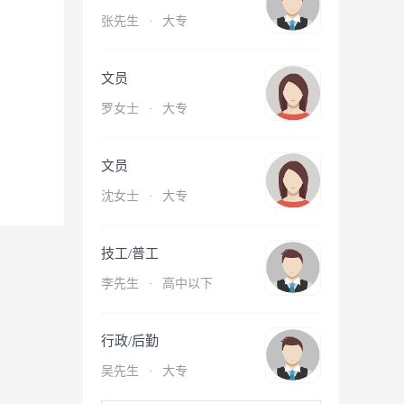
张先生
·
大专
文员
罗女士
·
大专
文员
沈女士
·
大专
技工/普工
李先生
·
高中以下
行政/后勤
吴先生
·
大专